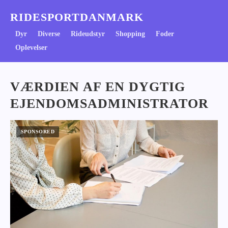
RIDESPORTDANMARK
Dyr
Diverse
Rideudstyr
Shopping
Foder
Oplevelser
VÆRDIEN AF EN DYGTIG
EJENDOMSADMINISTRATOR