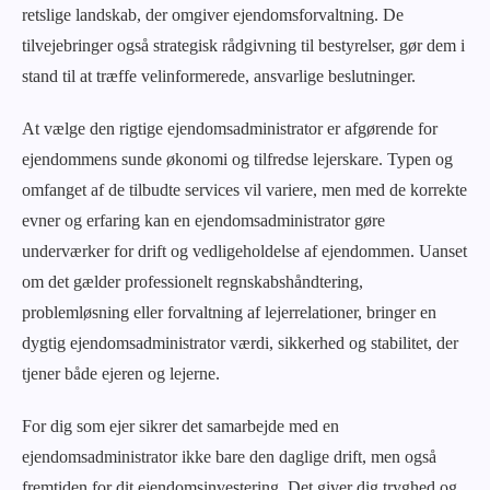
retslige landskab, der omgiver ejendomsforvaltning. De
tilvejebringer også strategisk rådgivning til bestyrelser, gør dem i
stand til at træffe velinformerede, ansvarlige beslutninger.
At vælge den rigtige ejendomsadministrator er afgørende for
ejendommens sunde økonomi og tilfredse lejerskare. Typen og
omfanget af de tilbudte services vil variere, men med de korrekte
evner og erfaring kan en ejendomsadministrator gøre
underværker for drift og vedligeholdelse af ejendommen. Uanset
om det gælder professionelt regnskabshåndtering,
problemløsning eller forvaltning af lejerrelationer, bringer en
dygtig ejendomsadministrator værdi, sikkerhed og stabilitet, der
tjener både ejeren og lejerne.
For dig som ejer sikrer det samarbejde med en
ejendomsadministrator ikke bare den daglige drift, men også
fremtiden for dit ejendomsinvestering. Det giver dig tryghed og