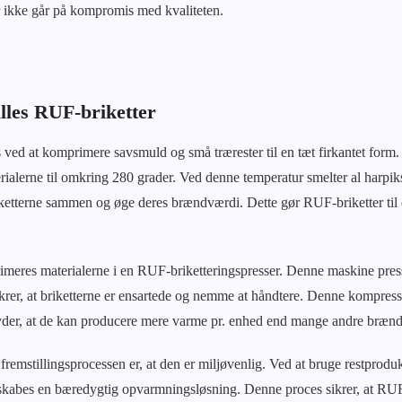
 ikke går på kompromis med kvaliteten.
lles RUF-briketter
s ved at komprimere savsmuld og små trærester til en tæt firkantet for
alerne til omkring 280 grader. Ved denne temperatur smelter al harpikse
ketterne sammen og øge deres brændværdi. Dette gør RUF-briketter til 
meres materialerne i en RUF-briketteringspresser. Denne maskine press
krer, at briketterne er ensartede og nemme at håndtere. Denne kompress
yder, at de kan producere mere varme pr. enhed end mange andre brænds
fremstillingsprocessen er, at den er miljøvenlig. Ved at bruge restproduk
 skabes en bæredygtig opvarmningsløsning. Denne proces sikrer, at RUF-