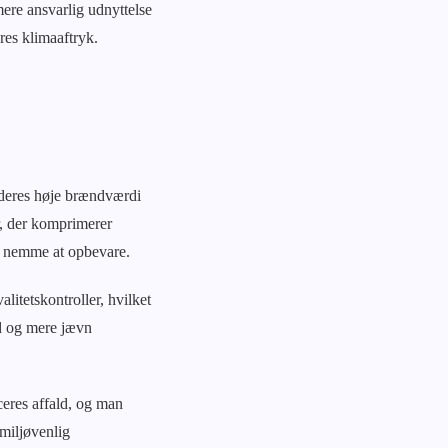
ere ansvarlig udnyttelse
eres klimaaftryk.
 deres høje brændværdi
r, der komprimerer
 og nemme at opbevare.
litetskontroller, hvilket
id og mere jævn
ceres affald, og man
miljøvenlig