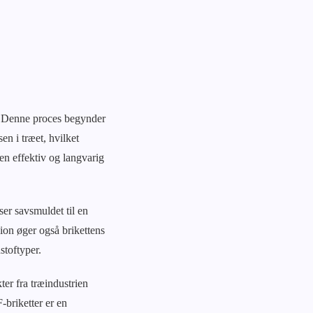
m. Denne proces begynder
n i træet, hvilket
en effektiv og langvarig
er savsmuldet til en
ion øger også brikettens
toftyper.
ter fra træindustrien
briketter er en