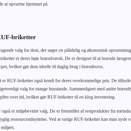
åde at opvarme hjemmet på.
UF-briketter
mragende valg for dem, der søger en pålidelig og økonomisk opvarmning
e briketter er deres høje brændværdi. De er designet til at brænde længe
er, hvilket gør dem ideelle til daglig brug i brændeovn.
et er RUF-briketter også kendt for deres overkommelige pris. De tilbyd
budgetvenligt valg for mange husstande. Sammenlignet med andre brændt
ter over tid, hvilket gør RUF-briketter til en klog investering.
også et miljøbevidst valg. De er fremstillet af restprodukter fra træindu
ygtig ressourceudnyttelse. Ved at vælge RUF-briketter kan man nyde 
miljøet.