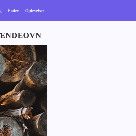
g
Foder
Oplevelser
BRÆNDEOVN