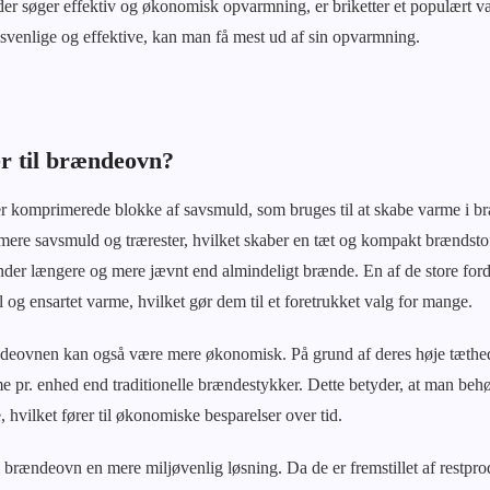
der søger effektiv og økonomisk opvarmning, er briketter et populært 
risvenlige og effektive, kan man få mest ud af sin opvarmning.
er til brændeovn?
r komprimerede blokke af savsmuld, som bruges til at skabe varme i b
imere savsmuld og trærester, hvilket skaber en tæt og kompakt brændst
ænder længere og mere jævnt end almindeligt brænde. En af de store forde
il og ensartet varme, hvilket gør dem til et foretrukket valg for mange.
ændeovnen kan også være mere økonomisk. På grund af deres høje tæthe
e pr. enhed end traditionelle brændestykker. Dette betyder, at man behøv
hvilket fører til økonomiske besparelser over tid.
l brændeovn en mere miljøvenlig løsning. Da de er fremstillet af restpro