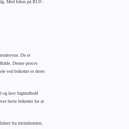
valg. Med fokus på RUF-
rændeovne. De er
ofkilde. Denne proces
le ved briketter er deres
d og lave fugtindhold
er færre briketter for at
dukter fra træindustrien,