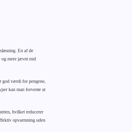
sløsning. En af de
re og mere jævnt end
er god værdi for pengene,
yper kan man forvente at
strien, hvilket reducerer
effektiv opvarmning uden