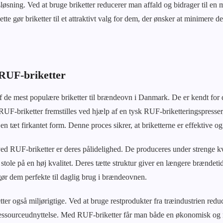
sning. Ved at bruge briketter reducerer man affald og bidrager til en m
tte gør briketter til et attraktivt valg for dem, der ønsker at minimere d
 RUF-briketter
f de mest populære briketter til brændeovn i Danmark. De er kendt for
UF-briketter fremstilles ved hjælp af en tysk RUF-briketteringspresse
 en tæt firkantet form. Denne proces sikrer, at briketterne er effektive
ved RUF-briketter er deres pålidelighed. De produceres under strenge kva
 stole på en høj kvalitet. Deres tætte struktur giver en længere brændet
gør dem perfekte til daglig brug i brændeovnen.
er også miljørigtige. Ved at bruge restprodukter fra træindustrien redu
 ressourceudnyttelse. Med RUF-briketter får man både en økonomisk og 