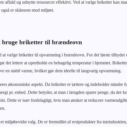
re affald og udnytte ressourcer effektivt. Ved at vælge briketter kan 
 også er skånsom mod miljøet.
 bruge briketter til brændeovn
 at vælge briketter til opvarmning i brændeovn. For det første tilbyde
ør det lettere at opretholde en behagelig temperatur i hjemmet. Brikettern
e en stabil varme, hvilket gør dem ideelle til langvarig opvarmning.
eres økonomiske aspekt. Da briketter er tættere og indeholder mindre fu
ergi pr. enhed. Dette betyder, at man i længden sparer penge, da der kr
t. Dette er især fordelagtigt, hvis man ønsker at reducere varmeudgift
en.
et miljøbevidst valg. De er fremstillet af restprodukter fra træindustrien