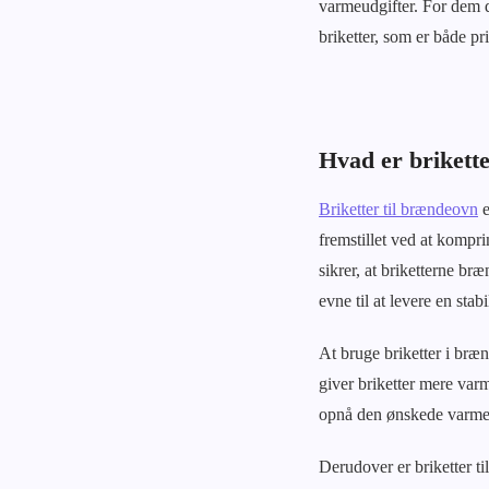
varmeudgifter. For dem 
briketter, som er både p
Hvad er brikett
Briketter til brændeovn
e
fremstillet ved at kompr
sikrer, at briketterne br
evne til at levere en stab
At bruge briketter i br
giver briketter mere varm
opnå den ønskede varme, 
Derudover er briketter ti