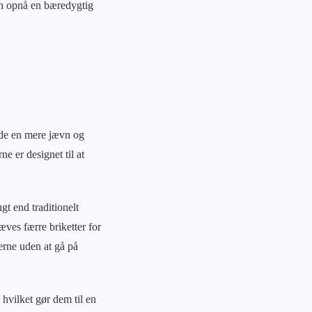
man opnå en bæredygtig
r de en mere jævn og
e er designet til at
gt end traditionelt
æves færre briketter for
erne uden at gå på
, hvilket gør dem til en